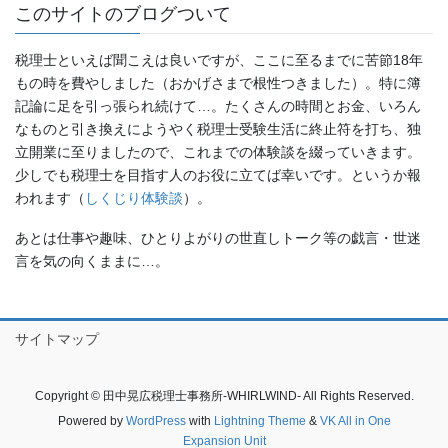
このサイトのブログついて
税理士といえば聞こえは良いですが、ここに至るまでに苦節18年
もの時を費やしました（おかげさまで根性つきました）。特に簿
記論に足を引っ張られ続けて…。たくさんの時間とお金、いろん
なものと引き換えにようやく税理士受験生活に終止符を打ち、独
立開業に至りましたので、これまでの体験談を綴っていきます。
少しでも税理士を目指す人のお役に立てば幸いです。というか報
われます（
しくじり体験談
）。
あとは仕事や趣味、ひとりよがりの世直しトーク等の戯言・世迷
言を気の向くままに…。
サイトマップ
Copyright © 田中晃広税理士事務所-WHIRLWIND- All Rights Reserved.
Powered by
WordPress
with
Lightning Theme
&
VK All in One
Expansion Unit