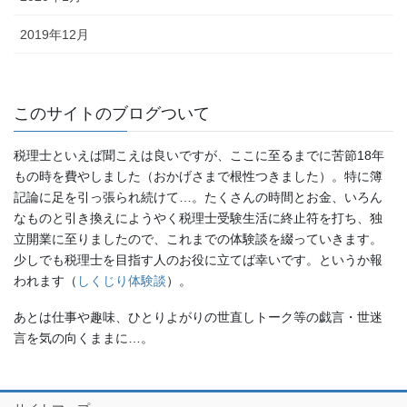
2019年12月
このサイトのブログついて
税理士といえば聞こえは良いですが、ここに至るまでに苦節18年
もの時を費やしました（おかげさまで根性つきました）。特に簿
記論に足を引っ張られ続けて…。たくさんの時間とお金、いろん
なものと引き換えにようやく税理士受験生活に終止符を打ち、独
立開業に至りましたので、これまでの体験談を綴っていきます。
少しでも税理士を目指す人のお役に立てば幸いです。というか報
われます（
しくじり体験談
）。
あとは仕事や趣味、ひとりよがりの世直しトーク等の戯言・世迷
言を気の向くままに…。