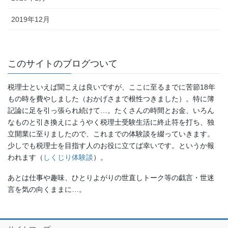
2019年12月
このサイトのブログついて
税理士といえば聞こえは良いですが、ここに至るまでに苦節18年
もの時を費やしました（おかげさまで根性つきました）。特に簿
記論に足を引っ張られ続けて…。たくさんの時間とお金、いろん
なものと引き換えにようやく税理士受験生活に終止符を打ち、独
立開業に至りましたので、これまでの体験談を綴っていきます。
少しでも税理士を目指す人のお役に立てば幸いです。というか報
われます（
しくじり体験談
）。
あとは仕事や趣味、ひとりよがりの世直しトーク等の戯言・世迷
言を気の向くままに…。