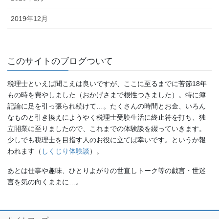
2019年12月
このサイトのブログついて
税理士といえば聞こえは良いですが、ここに至るまでに苦節18年
もの時を費やしました（おかげさまで根性つきました）。特に簿
記論に足を引っ張られ続けて…。たくさんの時間とお金、いろん
なものと引き換えにようやく税理士受験生活に終止符を打ち、独
立開業に至りましたので、これまでの体験談を綴っていきます。
少しでも税理士を目指す人のお役に立てば幸いです。というか報
われます（
しくじり体験談
）。
あとは仕事や趣味、ひとりよがりの世直しトーク等の戯言・世迷
言を気の向くままに…。