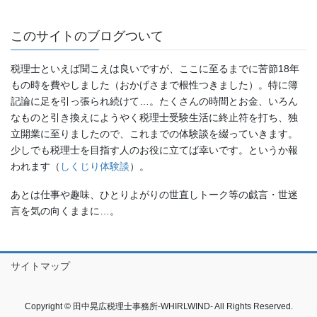
このサイトのブログついて
税理士といえば聞こえは良いですが、ここに至るまでに苦節18年
もの時を費やしました（おかげさまで根性つきました）。特に簿
記論に足を引っ張られ続けて…。たくさんの時間とお金、いろん
なものと引き換えにようやく税理士受験生活に終止符を打ち、独
立開業に至りましたので、これまでの体験談を綴っていきます。
少しでも税理士を目指す人のお役に立てば幸いです。というか報
われます（
しくじり体験談
）。
あとは仕事や趣味、ひとりよがりの世直しトーク等の戯言・世迷
言を気の向くままに…。
サイトマップ
Copyright © 田中晃広税理士事務所-WHIRLWIND- All Rights Reserved.