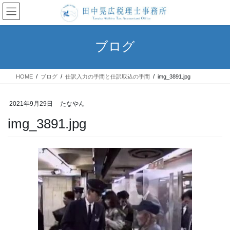
コ
ナ
ン
ビ
テ
ゲ
ン
ー
ブログ
ツ
シ
へ
ョ
ス
ン
HOME
ブログ
仕訳入力の手間と仕訳取込の手間
img_3891.jpg
キ
に
ッ
移
プ
動
2021年9月29日
たなやん
img_3891.jpg