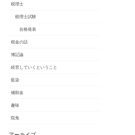
税理士
税理士試験
合格発表
税金の話
簿記論
経営していくということ
藍染
補助金
趣味
院免
アーカイブ