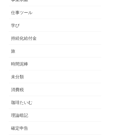
仕事ツール
学び
持続化給付金
旅
時間泥棒
未分類
消費税
珈琲たいむ
理論暗記
確定申告