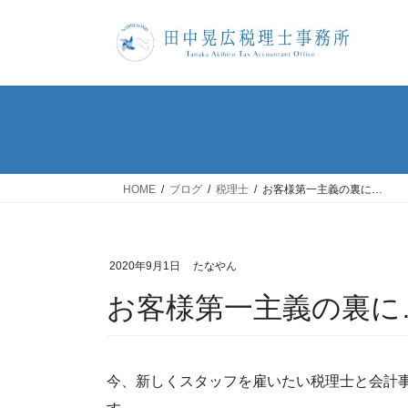
コ
ナ
ン
ビ
テ
ゲ
ン
ー
ツ
シ
へ
ョ
ス
ン
キ
に
ッ
移
HOME
ブログ
税理士
お客様第一主義の裏に…
プ
動
2020年9月1日
たなやん
お客様第一主義の裏に
今、新しくスタッフを雇いたい税理士と会計