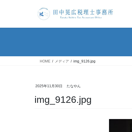
コ
ナ
ン
ビ
テ
ゲ
ン
ー
ツ
シ
へ
ョ
ス
ン
キ
に
ッ
移
HOME
メディア
img_9126.jpg
プ
動
2025年11月30日
たなやん
img_9126.jpg