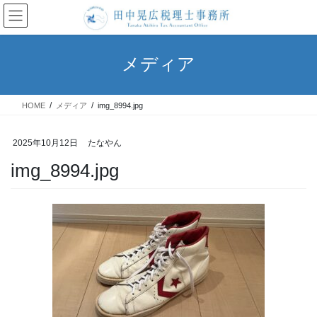
コ
ナ
ン
ビ
テ
ゲ
ン
ー
メディア
ツ
シ
へ
ョ
ス
ン
HOME
メディア
img_8994.jpg
キ
に
ッ
移
プ
動
2025年10月12日
たなやん
img_8994.jpg