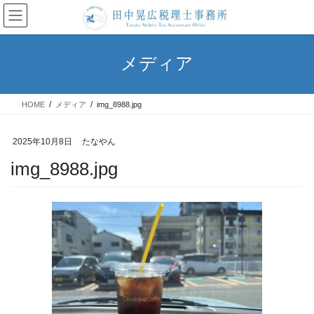
コ
ナ
ン
ビ
テ
ゲ
ン
ー
メディア
ツ
シ
へ
ョ
ス
ン
HOME
メディア
img_8988.jpg
キ
に
ッ
移
プ
動
2025年10月8日
たなやん
img_8988.jpg