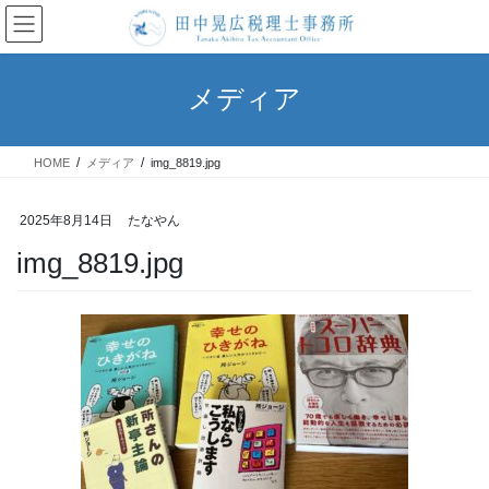
コ
ナ
ン
ビ
テ
ゲ
ン
ー
メディア
ツ
シ
へ
ョ
ス
ン
HOME
メディア
img_8819.jpg
キ
に
ッ
移
プ
動
2025年8月14日
たなやん
img_8819.jpg