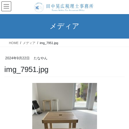
コ
ナ
ン
ビ
テ
ゲ
ン
ー
メディア
ツ
シ
へ
ョ
ス
ン
HOME
メディア
img_7951.jpg
キ
に
ッ
移
プ
動
2024年9月22日
たなやん
img_7951.jpg