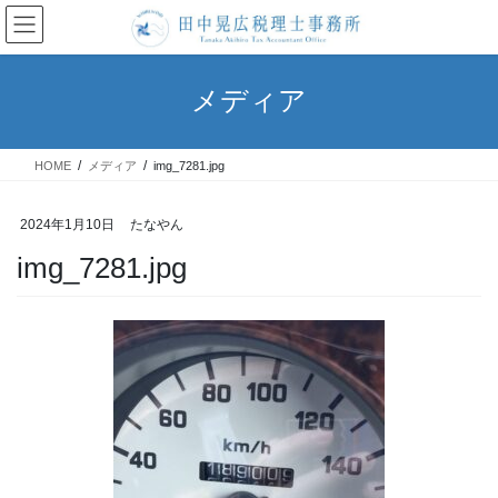
コ
ナ
ン
ビ
テ
ゲ
ン
ー
メディア
ツ
シ
へ
ョ
ス
ン
HOME
メディア
img_7281.jpg
キ
に
ッ
移
プ
動
2024年1月10日
たなやん
img_7281.jpg