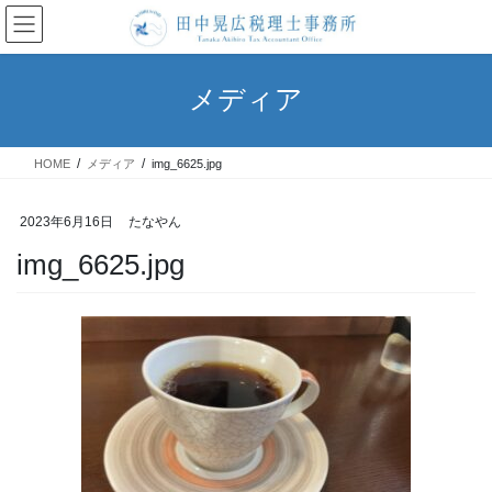
コ
ナ
ン
ビ
テ
ゲ
ン
ー
メディア
ツ
シ
へ
ョ
ス
ン
HOME
メディア
img_6625.jpg
キ
に
ッ
移
プ
動
2023年6月16日
たなやん
img_6625.jpg