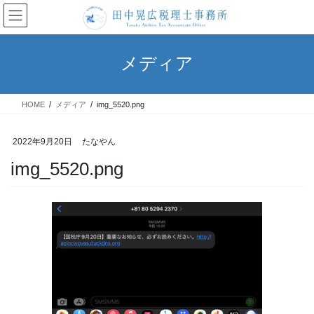
コ
ナ
ン
ビ
テ
ゲ
ン
ー
メディア
ツ
シ
へ
ョ
ス
ン
HOME
メディア
img_5520.png
キ
に
ッ
移
プ
動
2022年9月20日
たなやん
img_5520.png