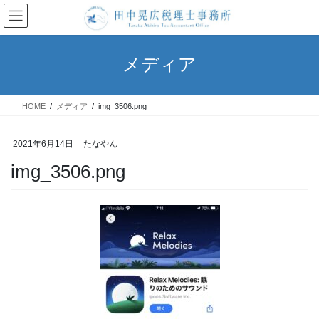
コ
ナ
ン
ビ
テ
ゲ
ン
ー
メディア
ツ
シ
へ
ョ
ス
ン
HOME
メディア
img_3506.png
キ
に
ッ
移
プ
動
2021年6月14日
たなやん
img_3506.png