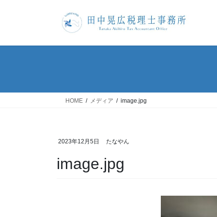
コ
ナ
ン
ビ
テ
ゲ
ン
ー
ツ
シ
へ
ョ
ス
ン
キ
に
ッ
移
HOME
メディア
image.jpg
プ
動
2023年12月5日
たなやん
image.jpg