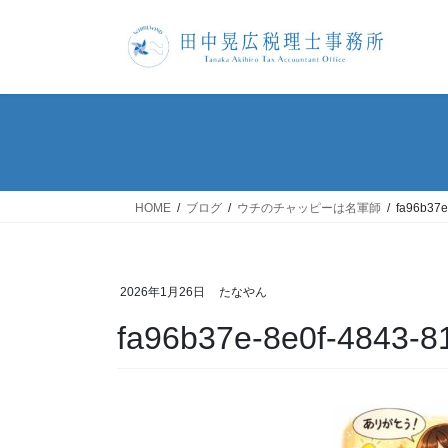
コ
ナ
ン
ビ
テ
ゲ
ン
ー
ツ
シ
へ
ョ
ス
ン
キ
に
ッ
移
HOME
ブログ
ウチのチャッピーは名軍師
fa96b37e
プ
動
2026年1月26日
たなやん
fa96b37e-8e0f-4843-8