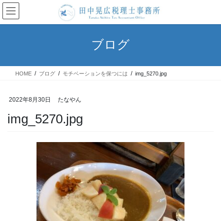
コ
ナ
ン
ビ
テ
ゲ
ン
ー
ブログ
ツ
シ
へ
ョ
ス
ン
HOME
ブログ
モチベーションを保つには
img_5270.jpg
キ
に
ッ
移
プ
動
2022年8月30日
たなやん
img_5270.jpg