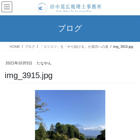
コ
ナ
ン
ビ
テ
ゲ
ン
ー
ブログ
ツ
シ
へ
ョ
ス
ン
HOME
ブログ
「コツコツ」を「やり続ける」が成功への道
img_3915.jpg
キ
に
ッ
移
プ
動
2021年10月5日
たなやん
img_3915.jpg