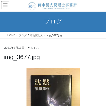
コ
ナ
ン
ビ
テ
ゲ
ン
ー
ブログ
ツ
シ
へ
ョ
ス
ン
HOME
ブログ
本を読む人
img_3677.jpg
キ
に
ッ
移
プ
動
2021年8月13日
たなやん
img_3677.jpg