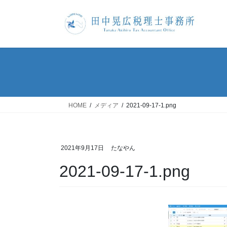
コ
ナ
ン
ビ
テ
ゲ
ン
ー
ツ
シ
へ
ョ
ス
ン
キ
に
ッ
移
HOME
メディア
2021-09-17-1.png
プ
動
2021年9月17日
たなやん
2021-09-17-1.png